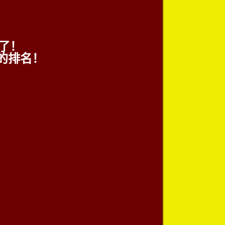
了！
的排名！