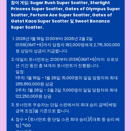
참여 게임: Sugar Rush Super Scatter, Starlight
Princess Super Scatter, Gates of Olympus Super
Scatter, Fortune Ace Super Scatter, Gates of
Gatot Kaca Super Scatter 및 Sweet Bonanza
Super Scatter.
2026년 1월 19일 21:00부터 2026년 2월 2일
01:59(GMT+9)까지 당첨자 182,000명에게 2,715,300,000
원 상당의 상금이 지급됩니다.
데일리 토너먼트는 21:00부터 01:59(GMT+9)까지. 프로모
션 기간 동안 총 14개의 토너먼트가 진행됩니다.
일정:
1주차: 1월 19일 – 1월 26일: 15,000명의 일일 당첨자와 최대
265,650,000원 상금
2주차: 1월 26일 – 2월 2일: 11,000명의 일일 당첨자와 최대
122,250,000원 상금
토너먼트 우승자는 단일 스핀에서의 최대 승리 금액(베팅
금액 조정)을 기준으로 합니다.
점수 = (토너먼트 중 단일 스핀 최대 승리)/(대회 중 승리 베
팅) *100