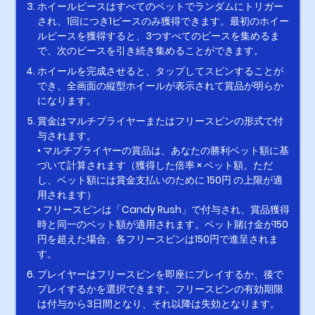
ホイールピースはすべてのベットでランダムにトリガー
され、1回につき1ピースのみ獲得できます。最初のホイー
ルピースを獲得すると、3つすべてのピースを集めるま
で、次のピースを引き続き集めることができます。
ホイールを完成させると、タップしてスピンすることが
でき、全画面の縦型ホイールが表示されて賞品が明らか
になります。
賞金はマルチプライヤーまたはフリースピンの形式で付
与されます。
• マルチプライヤーの賞品は、あなたの勝利ベット額に基
づいて計算されます（獲得した倍率 × ベット額。ただ
し、ベット額には賞金支払いのために 150円 の上限が適
用されます）
• フリースピンは「Candy Rush」で付与され、賞品獲得
時と同一のベット額が適用されます。ベット賭け金が150
円を超えた場合、各フリースピンは150円で進呈されま
す。
プレイヤーはフリースピンを即座にプレイするか、後で
プレイするかを選択できます。フリースピンの有効期限
は付与から3日間となり、それ以降は失効となります。