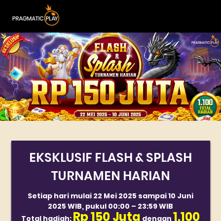
EKSKLUSIF FLASH & SPLASH
TURNAMEN HARIAN
Setiap hari mulai 22 Mei 2025 sampai 10 Juni
2025 WIB, pukul 00:00 – 23:59 WIB
Rp 150 Juta
1.100
Total hadiah:
dengan