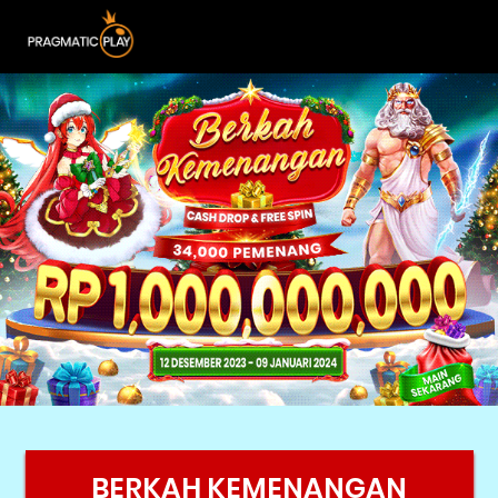
BERKAH KEMENANGAN